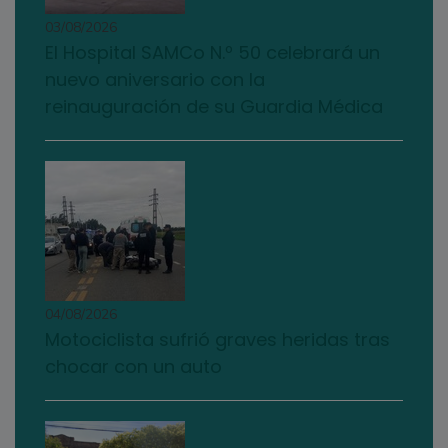
03/08/2026
El Hospital SAMCo N.º 50 celebrará un
nuevo aniversario con la
reinauguración de su Guardia Médica
04/08/2026
Motociclista sufrió graves heridas tras
chocar con un auto