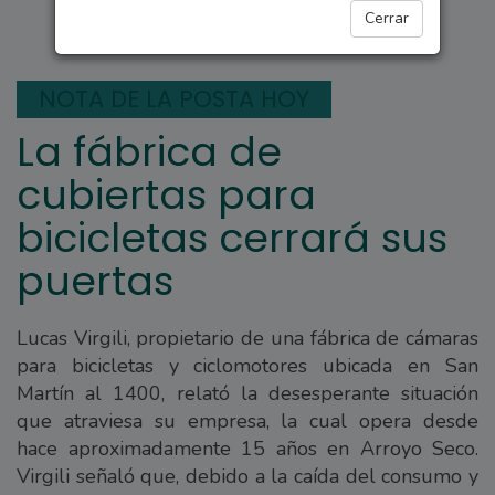
ARROYO SECO
Cerrar
NOTA DE LA POSTA HOY
La fábrica de
cubiertas para
bicicletas cerrará sus
puertas
Lucas Virgili, propietario de una fábrica de cámaras
para bicicletas y ciclomotores ubicada en San
Martín al 1400, relató la desesperante situación
que atraviesa su empresa, la cual opera desde
hace aproximadamente 15 años en Arroyo Seco.
Virgili señaló que, debido a la caída del consumo y