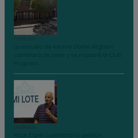
03/08/2026
La escuela de idioma Dante Alighieri
cambiará de sede y se mudará al Club
Progreso
03/08/2026
Nizar Esper cuestionó la gestión