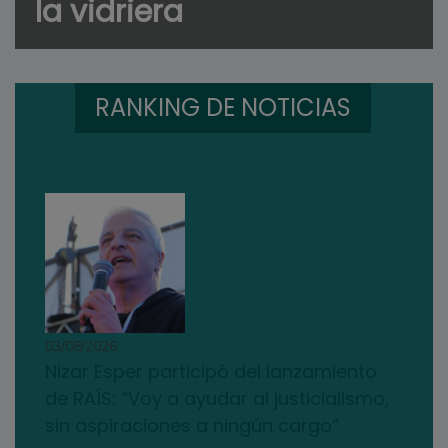
la vidriera
RANKING DE NOTICIAS
03/08/2026
Nizar Esper participó del lanzamiento
de RAÍS: “Voy a ayudar al justicialismo,
sin aspiraciones a ningún cargo”