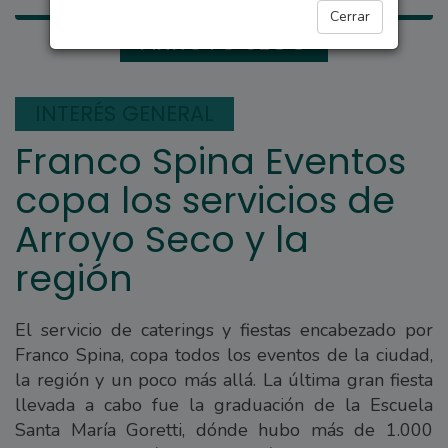
Cerrar
ARROYO SECO
INTERÉS GENERAL
Franco Spina Eventos
copa los servicios de
Arroyo Seco y la
región
El servicio de caterings y fiestas encabezado por
Franco Spina, copa todos los eventos de la ciudad,
la región y un poco más allá. La última gran fiesta
llevada a cabo fue la graduación de la Escuela
Santa María Goretti, dónde hubo más de 1.000