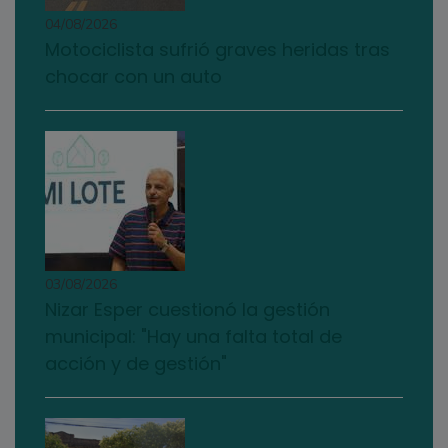
04/08/2026
Motociclista sufrió graves heridas tras
chocar con un auto
03/08/2026
Nizar Esper cuestionó la gestión
municipal: "Hay una falta total de
acción y de gestión"