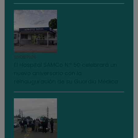
03/08/2026
El Hospital SAMCo N.º 50 celebrará un
nuevo aniversario con la
reinauguración de su Guardia Médica