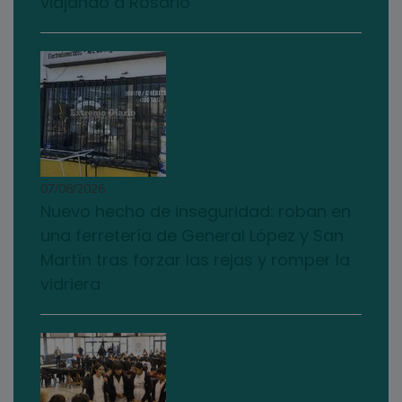
viajando a Rosario
07/08/2026
Nuevo hecho de inseguridad: roban en
una ferretería de General López y San
Martín tras forzar las rejas y romper la
vidriera