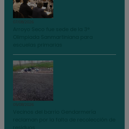
07/08/2026
Arroyo Seco fue sede de la 3°
Olimpiada Sanmartiniana para
escuelas primarias
05/08/2026
Vecinos del barrio Gendarmería
reclaman por la falta de recolección de
residuos