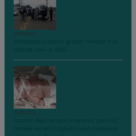
04/08/2026
Motociclista sufrió graves heridas tras
chocar con un auto
04/08/2026
Jazmín dejó terapia intensiva, pero su
familia necesita ayuda para continuar