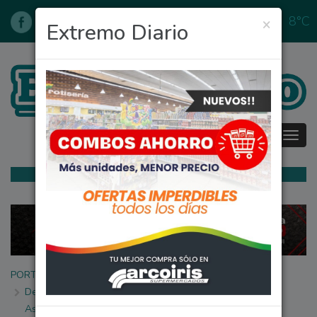
8°C
×
09/08/2026
Extremo Diario
Tog
navi
PORTADA
Denominación oficial del 'Paseo Intendente C.P.N. Juan O.
Ascierto'