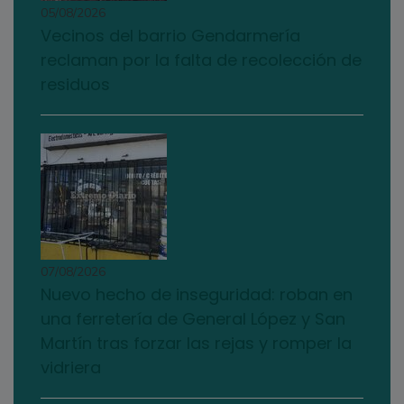
05/08/2026
Vecinos del barrio Gendarmería
reclaman por la falta de recolección de
residuos
07/08/2026
Nuevo hecho de inseguridad: roban en
una ferretería de General López y San
Martín tras forzar las rejas y romper la
vidriera