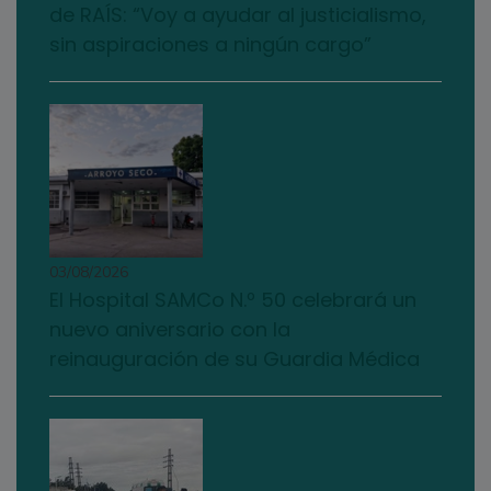
de RAÍS: “Voy a ayudar al justicialismo,
sin aspiraciones a ningún cargo”
03/08/2026
El Hospital SAMCo N.º 50 celebrará un
nuevo aniversario con la
reinauguración de su Guardia Médica