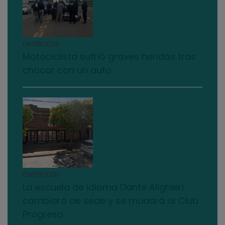
04/08/2026
Motociclista sufrió graves heridas tras
chocar con un auto
03/08/2026
La escuela de idioma Dante Alighieri
cambiará de sede y se mudará al Club
Progreso