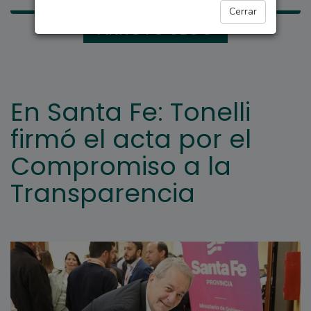
Cerrar
ARROYO SECO
En Santa Fe: Tonelli
firmó el acta por el
Compromiso a la
Transparencia