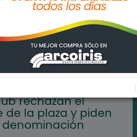
ambio de nombre de la plaza y piden que se restituya su denomina
ARROYO SECO
lub rechazan el
de la plaza y piden
su denominación