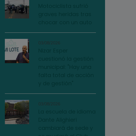
Motociclista sufrió
graves heridas tras
chocar con un auto
03/08/2026
Nizar Esper
cuestionó la gestión
municipal: "Hay una
falta total de acción
y de gestión"
03/08/2026
La escuela de idioma
Dante Alighieri
cambiará de sede y