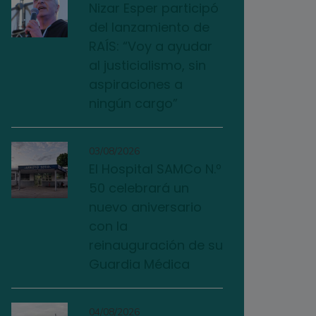
Nizar Esper participó
del lanzamiento de
RAÍS: “Voy a ayudar
al justicialismo, sin
aspiraciones a
ningún cargo”
03/08/2026
El Hospital SAMCo N.º
50 celebrará un
nuevo aniversario
con la
reinauguración de su
Guardia Médica
04/08/2026