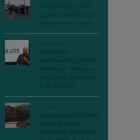
Motociclista sufrió
graves heridas tras
chocar con un auto
03/08/2026
Nizar Esper
cuestionó la gestión
municipal: "Hay una
falta total de acción
y de gestión"
03/08/2026
La escuela de idioma
Dante Alighieri
cambiará de sede y