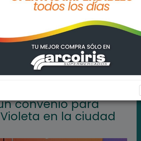
ortalecer el Punto Violeta en la ciudad
ARROYO SECO
 un convenio para
 Violeta en la ciudad