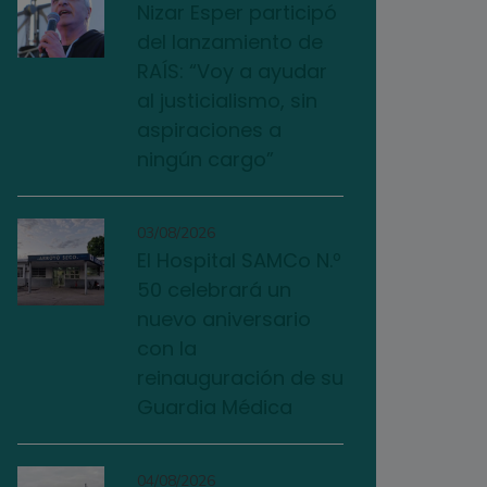
Nizar Esper participó
del lanzamiento de
RAÍS: “Voy a ayudar
al justicialismo, sin
aspiraciones a
ningún cargo”
03/08/2026
El Hospital SAMCo N.º
50 celebrará un
nuevo aniversario
con la
reinauguración de su
Guardia Médica
04/08/2026