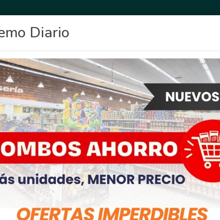
emo Diario
OCIO
DEPORTES
FIGHIERA
GENERAL LAGOS
POLICIALES
RE