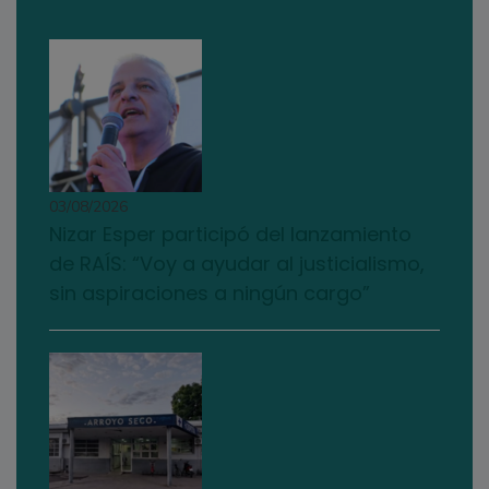
03/08/2026
Nizar Esper participó del lanzamiento
de RAÍS: “Voy a ayudar al justicialismo,
sin aspiraciones a ningún cargo”