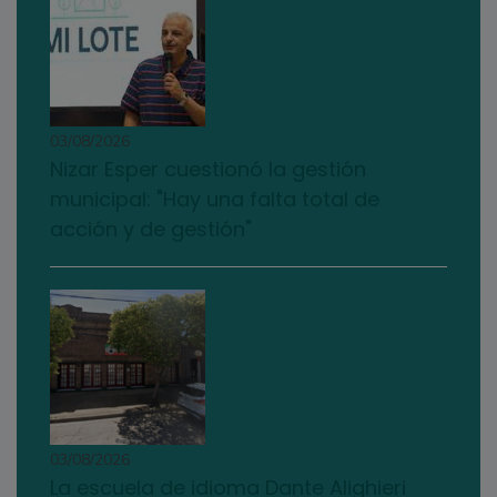
03/08/2026
Nizar Esper cuestionó la gestión
municipal: "Hay una falta total de
acción y de gestión"
03/08/2026
La escuela de idioma Dante Alighieri