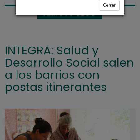
Cerrar
ARROYO SECO
INTEGRA: Salud y
Desarrollo Social salen
a los barrios con
postas itinerantes