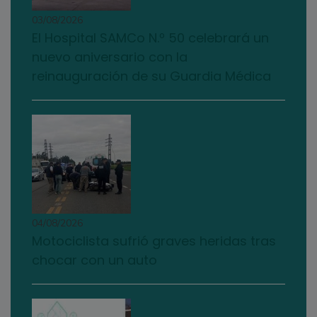
03/08/2026
El Hospital SAMCo N.º 50 celebrará un
nuevo aniversario con la
reinauguración de su Guardia Médica
04/08/2026
Motociclista sufrió graves heridas tras
chocar con un auto