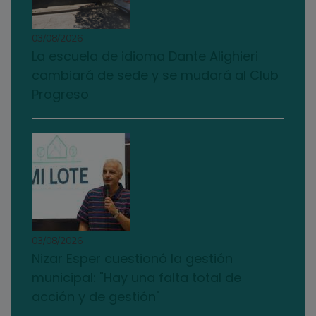
03/08/2026
La escuela de idioma Dante Alighieri
cambiará de sede y se mudará al Club
Progreso
03/08/2026
Nizar Esper cuestionó la gestión
municipal: "Hay una falta total de
acción y de gestión"