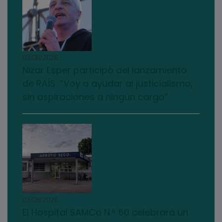
03/08/2026
Nizar Esper participó del lanzamiento
de RAÍS: “Voy a ayudar al justicialismo,
sin aspiraciones a ningún cargo”
03/08/2026
El Hospital SAMCo N.º 50 celebrará un