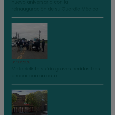
nuevo aniversario con la
reinauguración de su Guardia Médica
04/08/2026
Motociclista sufrió graves heridas tras
chocar con un auto