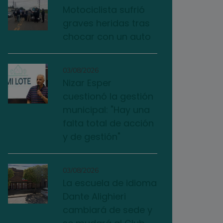
Motociclista sufrió
graves heridas tras
chocar con un auto
03/08/2026
Nizar Esper
cuestionó la gestión
municipal: "Hay una
falta total de acción
y de gestión"
03/08/2026
La escuela de idioma
Dante Alighieri
cambiará de sede y