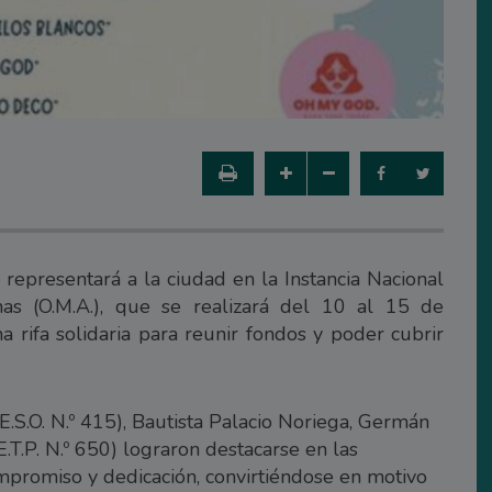
epresentará a la ciudad en la Instancia Nacional
as (O.M.A.), que se realizará del 10 al 15 de
 rifa solidaria para reunir fondos y poder cubrir
E.S.O. N.º 415), Bautista Palacio Noriega, Germán
.E.T.P. N.º 650) lograron destacarse en las
compromiso y dedicación, convirtiéndose en motivo