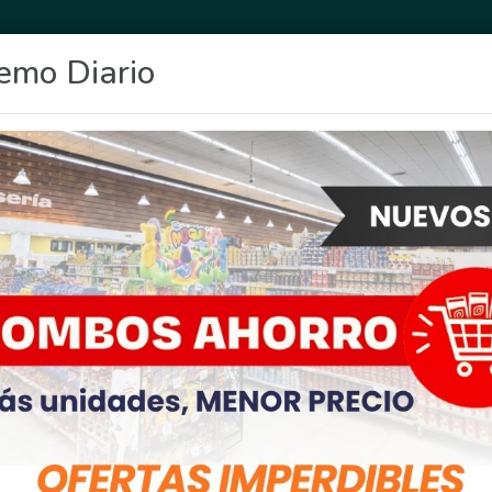
emo Diario
OCIO
DEPORTES
FIGHIERA
GENERAL LAGOS
POLICIALES
RE