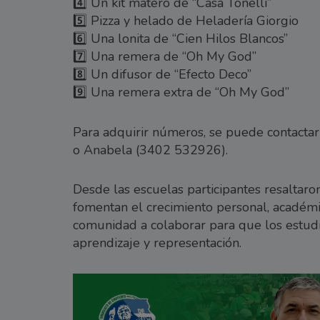
4️⃣ Un kit matero de “Casa Tonelli”
5️⃣ Pizza y helado de Heladería Giorgio
6️⃣ Una lonita de “Cien Hilos Blancos”
7️⃣ Una remera de “Oh My God”
8️⃣ Un difusor de “Efecto Deco”
9️⃣ Una remera extra de “Oh My God”
Para adquirir números, se puede contact
o Anabela (3402 532926).
Desde las escuelas participantes resaltaro
fomentan el crecimiento personal, académic
comunidad a colaborar para que los estudi
aprendizaje y representación.