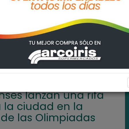
fa para representar a la ciudad en la instancia nacional de las O
ARROYO SECO
nses lanzan una rifa
 la ciudad en la
 de las Olimpiadas