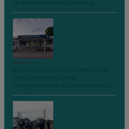
sin aspiraciones a ningún cargo”
03/08/2026
El Hospital SAMCo N.º 50 celebrará un
nuevo aniversario con la
reinauguración de su Guardia Médica