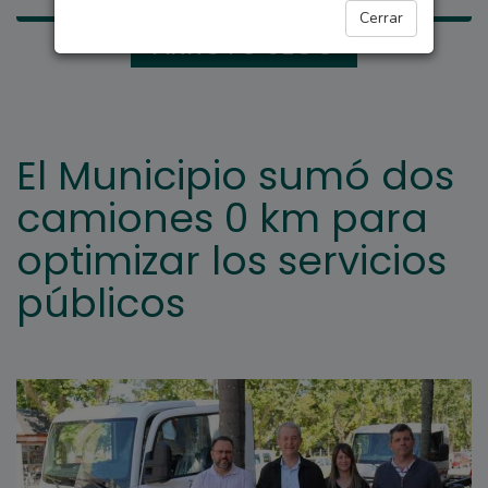
Cerrar
ARROYO SECO
El Municipio sumó dos
camiones 0 km para
optimizar los servicios
públicos