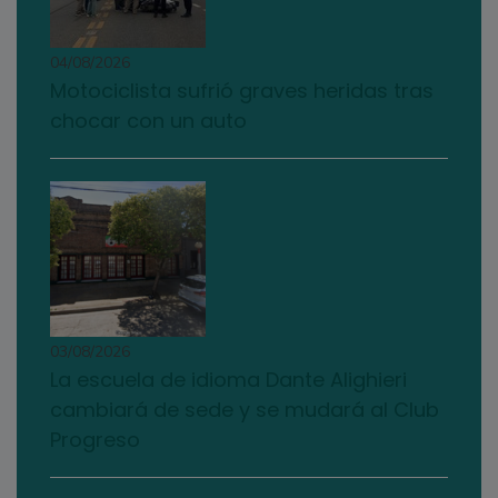
04/08/2026
Motociclista sufrió graves heridas tras
chocar con un auto
03/08/2026
La escuela de idioma Dante Alighieri
cambiará de sede y se mudará al Club
Progreso