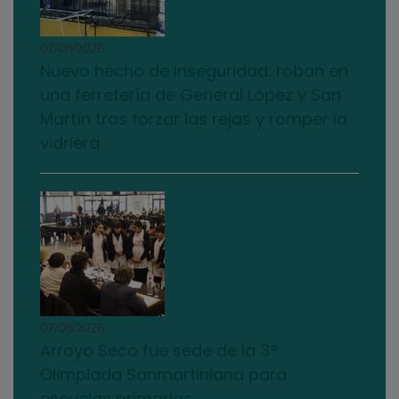
07/08/2026
Nuevo hecho de inseguridad: roban en
una ferretería de General López y San
Martín tras forzar las rejas y romper la
vidriera
07/08/2026
Arroyo Seco fue sede de la 3°
Olimpiada Sanmartiniana para
escuelas primarias