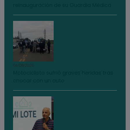
reinauguración de su Guardia Médica
04/08/2026
Motociclista sufrió graves heridas tras
chocar con un auto