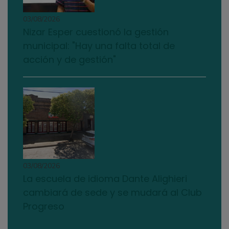
03/08/2026
Nizar Esper cuestionó la gestión
municipal: "Hay una falta total de
acción y de gestión"
03/08/2026
La escuela de idioma Dante Alighieri
cambiará de sede y se mudará al Club
Progreso