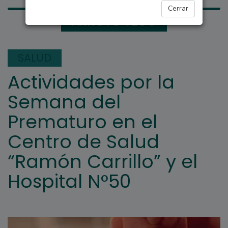
Cerrar
ARROYO SECO
SALUD
Actividades por la
Semana del
Prematuro en el
Centro de Salud
“Ramón Carrillo” y el
Hospital N°50