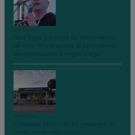
03/08/2026
Nizar Esper participó del lanzamiento
de RAÍS: “Voy a ayudar al justicialismo,
sin aspiraciones a ningún cargo”
03/08/2026
El Hospital SAMCo N.º 50 celebrará un
nuevo aniversario con la