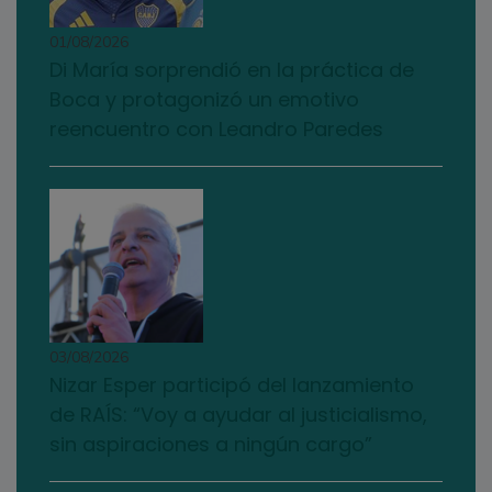
01/08/2026
Di María sorprendió en la práctica de
Boca y protagonizó un emotivo
reencuentro con Leandro Paredes
03/08/2026
Nizar Esper participó del lanzamiento
de RAÍS: “Voy a ayudar al justicialismo,
sin aspiraciones a ningún cargo”