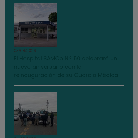
03/08/2026
El Hospital SAMCo N.º 50 celebrará un
nuevo aniversario con la
reinauguración de su Guardia Médica