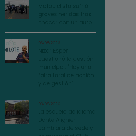
Motociclista sufrió
graves heridas tras
chocar con un auto
03/08/2026
Nizar Esper
cuestionó la gestión
municipal: "Hay una
falta total de acción
y de gestión"
03/08/2026
La escuela de idioma
Dante Alighieri
cambiará de sede y