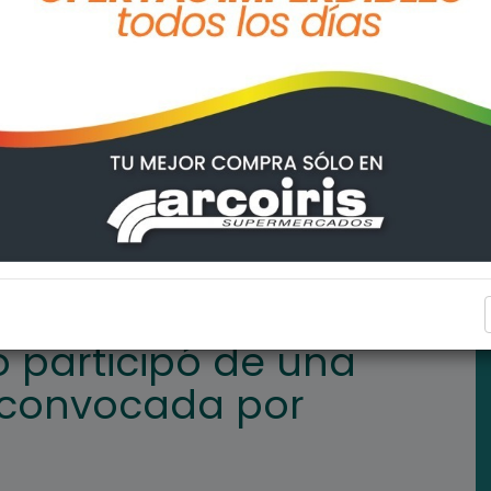
na reunión provincial convocada por FESTRAM
ARROYO SECO
 participó de una
l convocada por