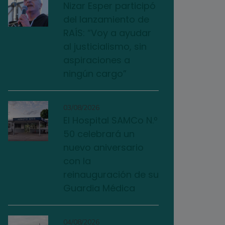
Nizar Esper participó
del lanzamiento de
RAÍS: “Voy a ayudar
al justicialismo, sin
aspiraciones a
ningún cargo”
03/08/2026
El Hospital SAMCo N.º
50 celebrará un
nuevo aniversario
con la
reinauguración de su
Guardia Médica
04/08/2026