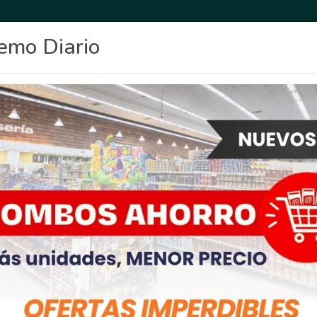
emo Diario
OCIO
DEPORTES
FIGHIERA
GENERAL LAGOS
POLICIALES
RE