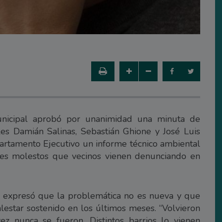
unicipal aprobó por unanimidad una minuta de
es Damián Salinas, Sebastián Ghione y José Luis
epartamento Ejecutivo un informe técnico ambiental
ores molestos que vecinos vienen denunciando en
s expresó que la problemática no es nueva y que
alestar sostenido en los últimos meses. “Volvieron
ez nunca se fueron. Distintos barrios lo vienen