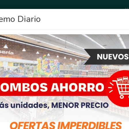
Vi
emo Diario
OCIO
DEPORTES
FIGHIERA
GENERAL LAGOS
POLICIALES
RE