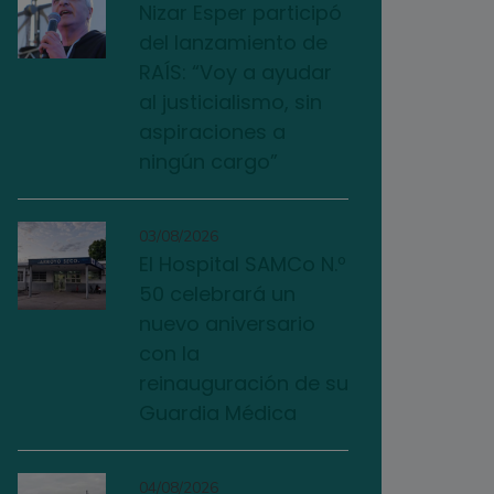
Nizar Esper participó
del lanzamiento de
RAÍS: “Voy a ayudar
al justicialismo, sin
aspiraciones a
ningún cargo”
03/08/2026
El Hospital SAMCo N.º
50 celebrará un
nuevo aniversario
con la
reinauguración de su
Guardia Médica
04/08/2026