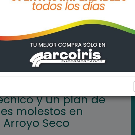
de mitigación por olores molestos en distintos barrios de Arroyo 
ARROYO SECO
écnico y un plan de
res molestos en
e Arroyo Seco