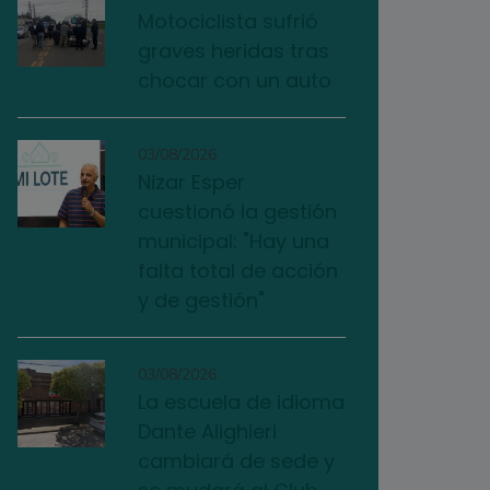
Motociclista sufrió
graves heridas tras
chocar con un auto
03/08/2026
Nizar Esper
cuestionó la gestión
municipal: "Hay una
falta total de acción
y de gestión"
03/08/2026
La escuela de idioma
Dante Alighieri
cambiará de sede y