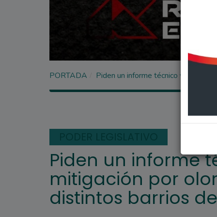
PORTADA
Piden un informe técnico y un plan 
PODER LEGISLATIVO
Piden un informe t
mitigación por olo
distintos barrios d