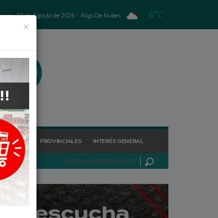
6°C
ernes, 07 de Agosto de 2026 -
Algo De Nubes
×
GIONALES
PROVINCIALES
INTERÉS GENERAL