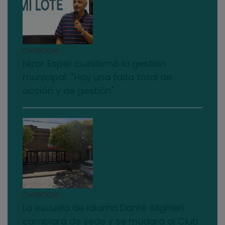
03/08/2026
Nizar Esper cuestionó la gestión
municipal: "Hay una falta total de
acción y de gestión"
03/08/2026
La escuela de idioma Dante Alighieri
cambiará de sede y se mudará al Club