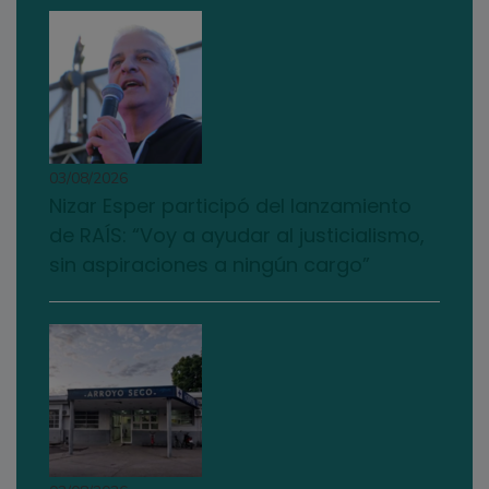
03/08/2026
Nizar Esper participó del lanzamiento
de RAÍS: “Voy a ayudar al justicialismo,
sin aspiraciones a ningún cargo”