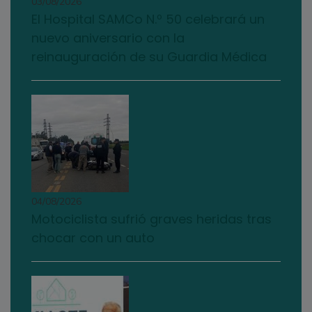
03/08/2026
El Hospital SAMCo N.º 50 celebrará un
nuevo aniversario con la
reinauguración de su Guardia Médica
04/08/2026
Motociclista sufrió graves heridas tras
chocar con un auto