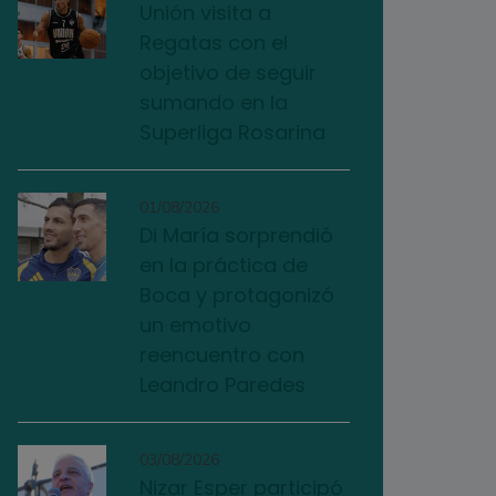
Unión visita a
Regatas con el
objetivo de seguir
sumando en la
Superliga Rosarina
01/08/2026
Di María sorprendió
en la práctica de
Boca y protagonizó
un emotivo
reencuentro con
Leandro Paredes
03/08/2026
Nizar Esper participó