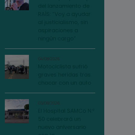
del lanzamiento de
RAÍS: “Voy a ayudar
al justicialismo, sin
aspiraciones a
ningún cargo”
04/08/2026
Motociclista sufrió
graves heridas tras
chocar con un auto
03/08/2026
El Hospital SAMCo N.º
50 celebrará un
nuevo aniversario