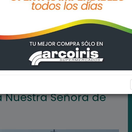
 de Lourdes
ARROYO SECO
IÓN
 Nuestra Señora de