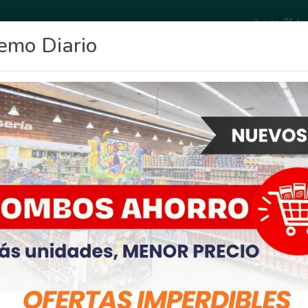
Jueves, 06 de
emo Diario
OCIO
DEPORTES
FIGHIERA
GENERAL LAGOS
POLICIALES
RE