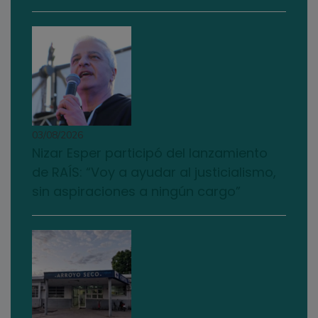
03/08/2026
Nizar Esper participó del lanzamiento
de RAÍS: “Voy a ayudar al justicialismo,
sin aspiraciones a ningún cargo”