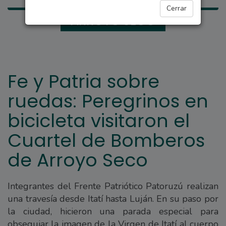
Cerrar
ARROYO SECO
Fe y Patria sobre
ruedas: Peregrinos en
bicicleta visitaron el
Cuartel de Bomberos
de Arroyo Seco
Integrantes del Frente Patriótico Patoruzú realizan
una travesía desde Itatí hasta Luján. En su paso por
la ciudad, hicieron una parada especial para
obsequiar la imagen de la Virgen de Itatí al cuerpo