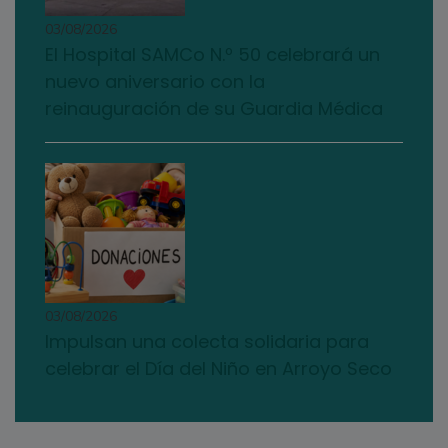
03/08/2026
El Hospital SAMCo N.º 50 celebrará un
nuevo aniversario con la
reinauguración de su Guardia Médica
03/08/2026
Impulsan una colecta solidaria para
celebrar el Día del Niño en Arroyo Seco