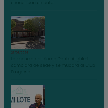
chocar con un auto
03/08/2026
La escuela de idioma Dante Alighieri
cambiará de sede y se mudará al Club
Progreso