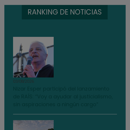
RANKING DE NOTICIAS
03/08/2026
Nizar Esper participó del lanzamiento
de RAÍS: “Voy a ayudar al justicialismo,
sin aspiraciones a ningún cargo”