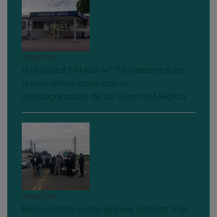
03/08/2026
El Hospital SAMCo N.º 50 celebrará un
nuevo aniversario con la
reinauguración de su Guardia Médica
04/08/2026
Motociclista sufrió graves heridas tras