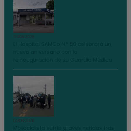
03/08/2026
El Hospital SAMCo N.º 50 celebrará un
nuevo aniversario con la
reinauguración de su Guardia Médica
04/08/2026
Motociclista sufrió graves heridas tras