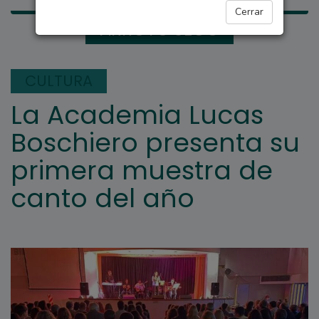
Cerrar
ARROYO SECO
CULTURA
La Academia Lucas
Boschiero presenta su
primera muestra de
canto del año