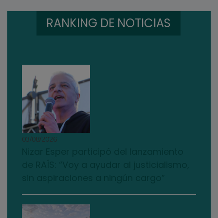
RANKING DE NOTICIAS
03/08/2026
Nizar Esper participó del lanzamiento
de RAÍS: “Voy a ayudar al justicialismo,
sin aspiraciones a ningún cargo”