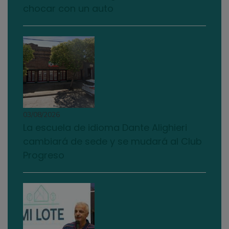
chocar con un auto
03/08/2026
La escuela de idioma Dante Alighieri
cambiará de sede y se mudará al Club
Progreso