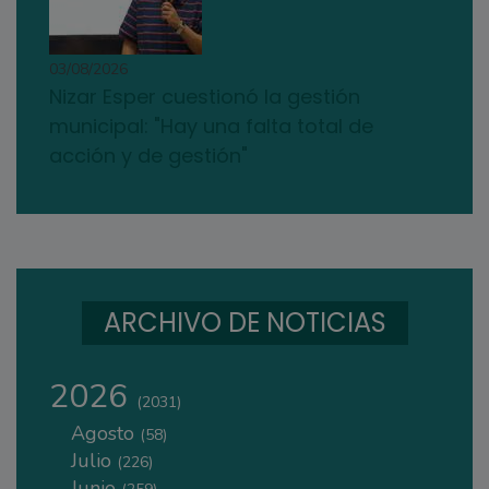
03/08/2026
Nizar Esper cuestionó la gestión
municipal: "Hay una falta total de
acción y de gestión"
ARCHIVO DE NOTICIAS
2026
(2031)
Agosto
(58)
Julio
(226)
Junio