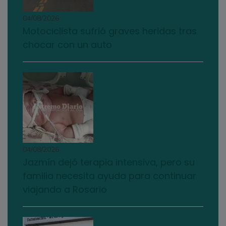
04/08/2026
Motociclista sufrió graves heridas tras
chocar con un auto
04/08/2026
Jazmín dejó terapia intensiva, pero su
familia necesita ayuda para continuar
viajando a Rosario