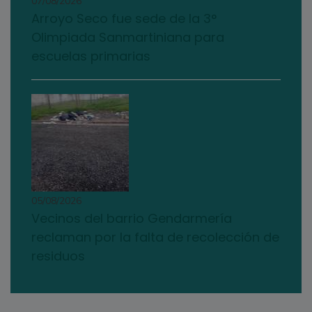
07/08/2026
Arroyo Seco fue sede de la 3°
Olimpiada Sanmartiniana para
escuelas primarias
05/08/2026
Vecinos del barrio Gendarmería
reclaman por la falta de recolección de
residuos