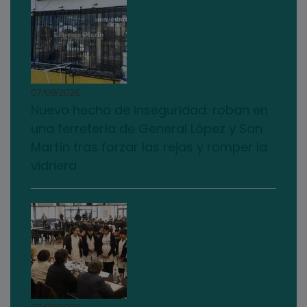
07/08/2026
Nuevo hecho de inseguridad: roban en
una ferretería de General López y San
Martín tras forzar las rejas y romper la
vidriera