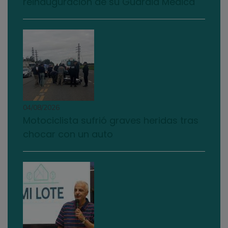
reinauguración de su Guardia Médica
04/08/2026
Motociclista sufrió graves heridas tras
chocar con un auto