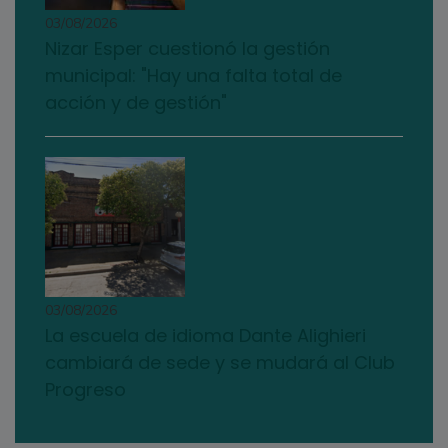
03/08/2026
Nizar Esper cuestionó la gestión
municipal: "Hay una falta total de
acción y de gestión"
03/08/2026
La escuela de idioma Dante Alighieri
cambiará de sede y se mudará al Club
Progreso