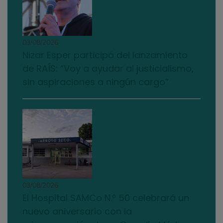
03/08/2026
Nizar Esper participó del lanzamiento
de RAÍS: “Voy a ayudar al justicialismo,
sin aspiraciones a ningún cargo”
03/08/2026
El Hospital SAMCo N.º 50 celebrará un
nuevo aniversario con la