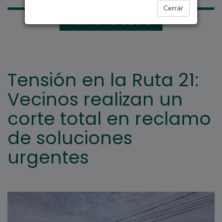
Cerrar
ARROYO SECO
Tensión en la Ruta 21:
Vecinos realizan un
corte total en reclamo
de soluciones
urgentes