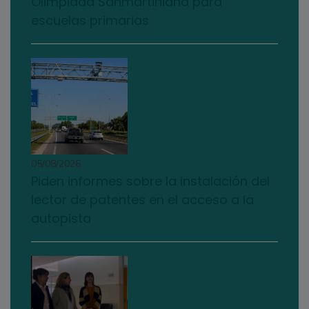
Olimpiada Sanmartiniana para
escuelas primarias
05/08/2026
Piden informes sobre la instalación del
lector de patentes en el acceso a la
autopista