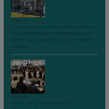
07/08/2026
Nuevo hecho de inseguridad: roban en
una ferretería de General López y San
Martín tras forzar las rejas y romper la
vidriera
07/08/2026
Arroyo Seco fue sede de la 3°