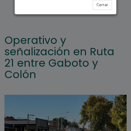
ARROYO SECO
Cerrar
Operativo y
señalización en Ruta
21 entre Gaboto y
Colón