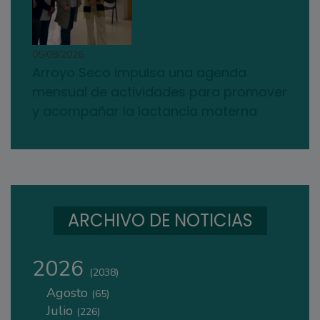
05/08/2026
Arroyo Seco impulsa una agenda
mensual de actividades para promover
y acompañar la lactancia materna
ARCHIVO DE NOTICIAS
2026
(2038)
Agosto
(65)
Julio
(226)