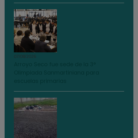
07/08/2026
Arroyo Seco fue sede de la 3°
Olimpiada Sanmartiniana para
escuelas primarias