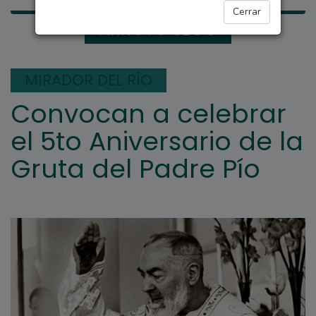
Cerrar
ARROYO SECO
MIRADOR DEL RÍO
Convocan a celebrar
el 5to Aniversario de la
Gruta del Padre Pío