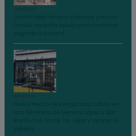
04/08/2026
Jazmín dejó terapia intensiva, pero su
familia necesita ayuda para continuar
viajando a Rosario
07/08/2026
Nuevo hecho de inseguridad: roban en
una ferretería de General López y San
Martín tras forzar las rejas y romper la
vidriera