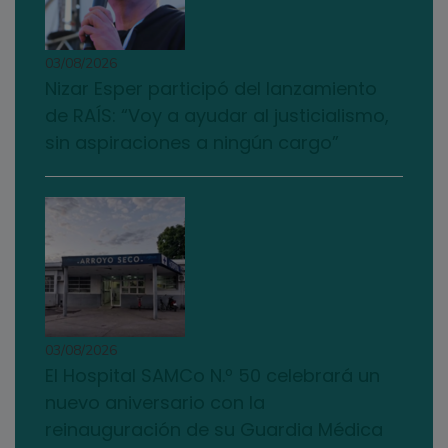
03/08/2026
Nizar Esper participó del lanzamiento
de RAÍS: “Voy a ayudar al justicialismo,
sin aspiraciones a ningún cargo”
03/08/2026
El Hospital SAMCo N.º 50 celebrará un
nuevo aniversario con la
reinauguración de su Guardia Médica