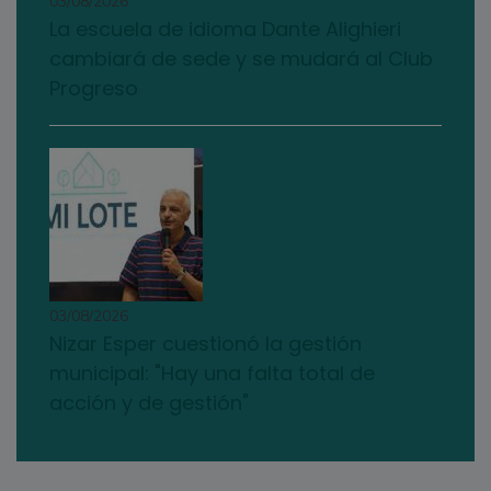
03/08/2026
La escuela de idioma Dante Alighieri
cambiará de sede y se mudará al Club
Progreso
03/08/2026
Nizar Esper cuestionó la gestión
municipal: "Hay una falta total de
acción y de gestión"