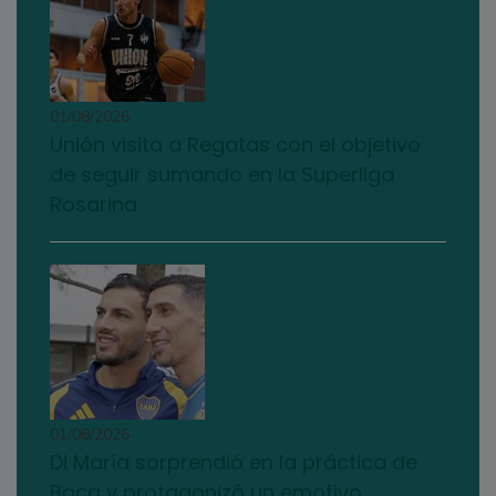
01/08/2026
Unión visita a Regatas con el objetivo
de seguir sumando en la Superliga
Rosarina
01/08/2026
Di María sorprendió en la práctica de
Boca y protagonizó un emotivo