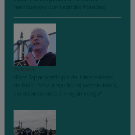
reencuentro con Leandro Paredes
03/08/2026
Nizar Esper participó del lanzamiento
de RAÍS: “Voy a ayudar al justicialismo,
sin aspiraciones a ningún cargo”