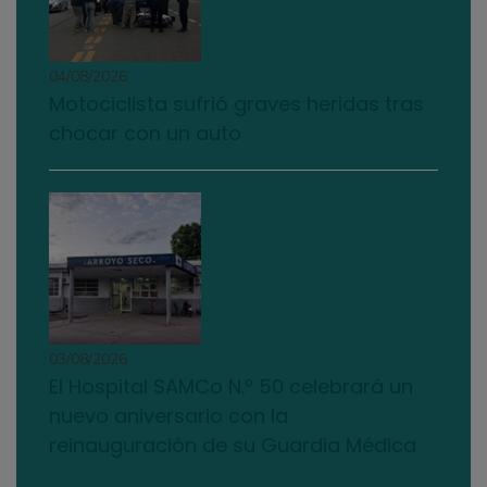
04/08/2026
Motociclista sufrió graves heridas tras
chocar con un auto
03/08/2026
El Hospital SAMCo N.º 50 celebrará un
nuevo aniversario con la
reinauguración de su Guardia Médica