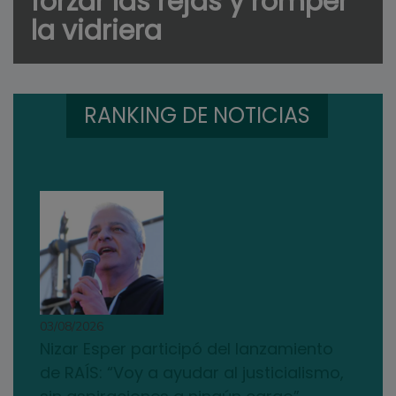
forzar las rejas y romper
la vidriera
RANKING DE NOTICIAS
03/08/2026
Nizar Esper participó del lanzamiento
de RAÍS: “Voy a ayudar al justicialismo,