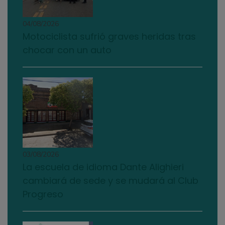
04/08/2026
Motociclista sufrió graves heridas tras
chocar con un auto
03/08/2026
La escuela de idioma Dante Alighieri
cambiará de sede y se mudará al Club
Progreso