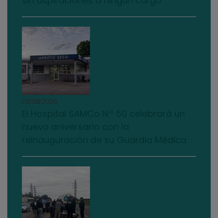
sin aspiraciones a ningún cargo”
03/08/2026
El Hospital SAMCo N.º 50 celebrará un
nuevo aniversario con la
reinauguración de su Guardia Médica