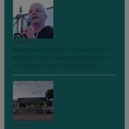
03/08/2026
Nizar Esper participó del lanzamiento
de RAÍS: “Voy a ayudar al justicialismo,
sin aspiraciones a ningún cargo”
03/08/2026