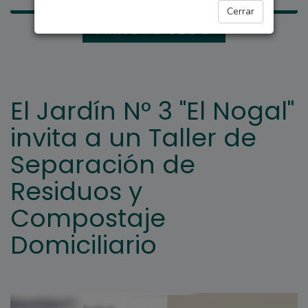
Cerrar
ARROYO SECO
El Jardín N° 3 "El Nogal"
invita a un Taller de
Separación de
Residuos y
Compostaje
Domiciliario