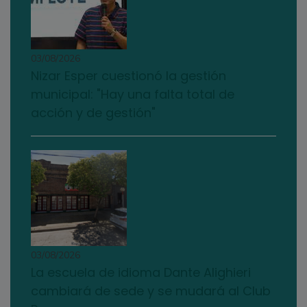
03/08/2026
Nizar Esper cuestionó la gestión
municipal: "Hay una falta total de
acción y de gestión"
03/08/2026
La escuela de idioma Dante Alighieri
cambiará de sede y se mudará al Club