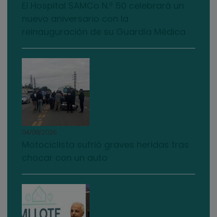
El Hospital SAMCo N.º 50 celebrará un
nuevo aniversario con la
reinauguración de su Guardia Médica
04/08/2026
Motociclista sufrió graves heridas tras
chocar con un auto