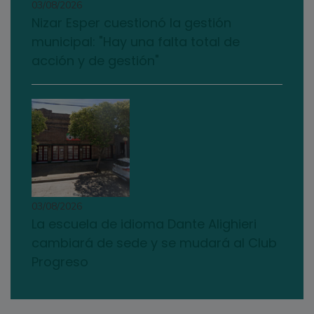
03/08/2026
Nizar Esper cuestionó la gestión
municipal: "Hay una falta total de
acción y de gestión"
03/08/2026
La escuela de idioma Dante Alighieri
cambiará de sede y se mudará al Club
Progreso