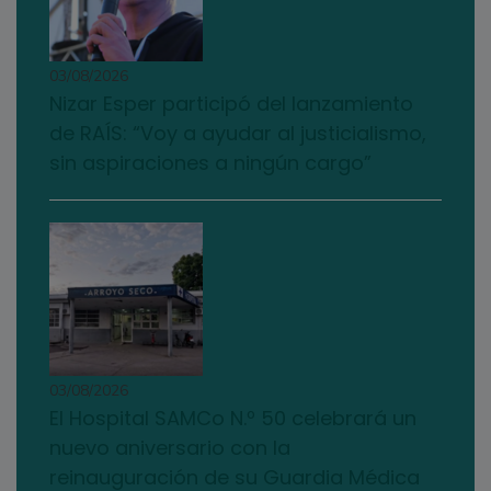
03/08/2026
Nizar Esper participó del lanzamiento
de RAÍS: “Voy a ayudar al justicialismo,
sin aspiraciones a ningún cargo”
03/08/2026
El Hospital SAMCo N.º 50 celebrará un
nuevo aniversario con la
reinauguración de su Guardia Médica