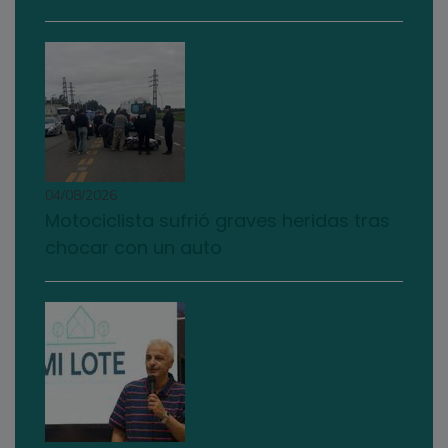
04/08/2026
Motociclista sufrió graves heridas tras
chocar con un auto