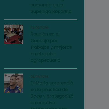
sumando en la
Superliga Rosarina
31/07/2026
Reunión en el
Concejo por
trabajos y mejoras
en el sector
agropecuario
01/08/2026
Di María sorprendió
en la práctica de
Boca y protagonizó
un emotivo