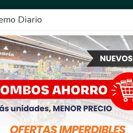
emo Diario
OCIO
DEPORTES
FIGHIERA
GENERAL LAGOS
POLICIALES
RE