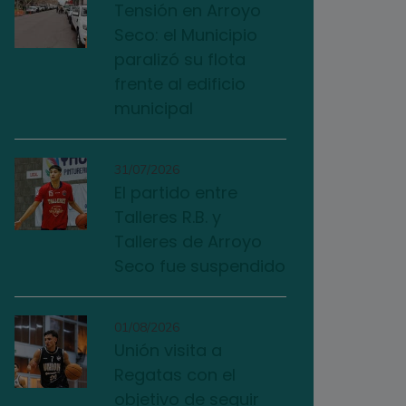
Tensión en Arroyo
Seco: el Municipio
paralizó su flota
frente al edificio
municipal
31/07/2026
El partido entre
Talleres R.B. y
Talleres de Arroyo
Seco fue suspendido
01/08/2026
Unión visita a
Regatas con el
objetivo de seguir