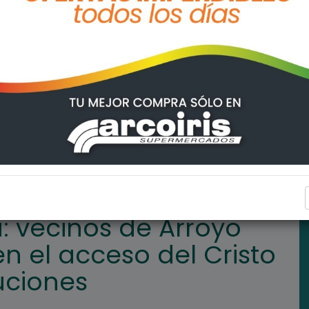
oyo Seco se movilizan en el acceso del Cristo en reclamo de soluc
ARROYO SECO
a: vecinos de Arroyo
n el acceso del Cristo
uciones