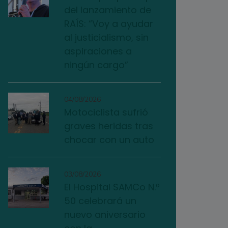
del lanzamiento de
RAÍS: “Voy a ayudar
al justicialismo, sin
aspiraciones a
ningún cargo”
04/08/2026
Motociclista sufrió
graves heridas tras
chocar con un auto
03/08/2026
El Hospital SAMCo N.º
50 celebrará un
nuevo aniversario