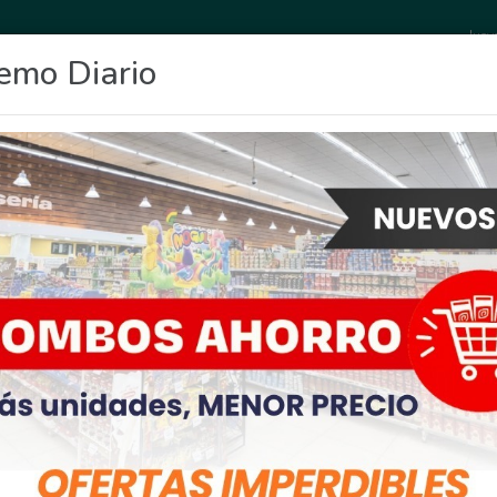
Juev
emo Diario
OCIO
DEPORTES
FIGHIERA
GENERAL LAGOS
POLICIALES
RE