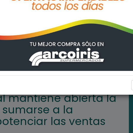
 la convocatoria para sumarse a la "Vidriera Virtual" y potenciar l
ARROYO SECO
l mantiene abierta la
 sumarse a la
 potenciar las ventas