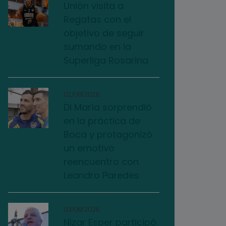
Unión visita a
Regatas con el
objetivo de seguir
sumando en la
Superliga Rosarina
01/08/2026
Di María sorprendió
en la práctica de
Boca y protagonizó
un emotivo
reencuentro con
Leandro Paredes
03/08/2026
Nizar Esper participó