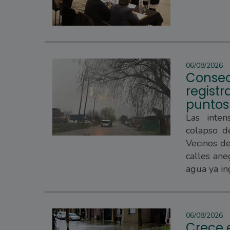
06/08/2026
Consec
regist
puntos
Las inten
colapso d
Vecinos d
calles ane
agua ya in
06/08/2026
Crece e