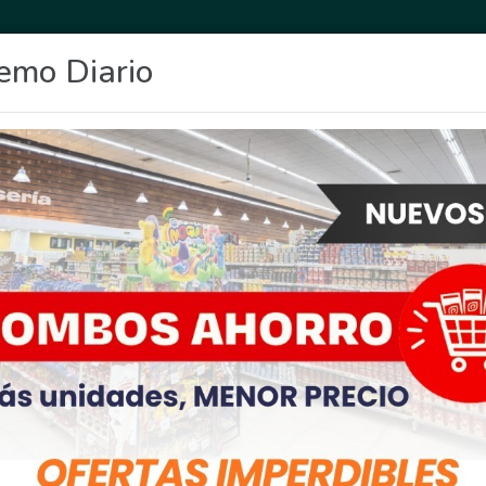
emo Diario
OCIO
DEPORTES
FIGHIERA
GENERAL LAGOS
POLICIALES
RE