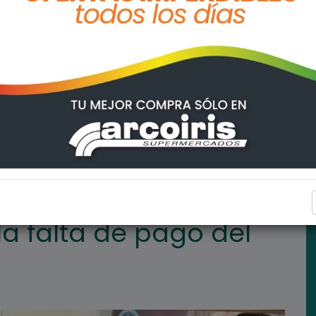
del FAE a las escuelas
ARROYO SECO
la falta de pago del