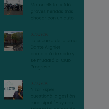
Motociclista sufrió
graves heridas tras
chocar con un auto
03/08/2026
La escuela de idioma
Dante Alighieri
cambiará de sede y
se mudará al Club
Progreso
03/08/2026
Nizar Esper
cuestionó la gestión
municipal: "Hay una