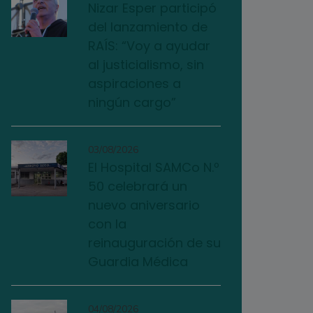
Nizar Esper participó
del lanzamiento de
RAÍS: “Voy a ayudar
al justicialismo, sin
aspiraciones a
ningún cargo”
03/08/2026
El Hospital SAMCo N.º
50 celebrará un
nuevo aniversario
con la
reinauguración de su
Guardia Médica
04/08/2026