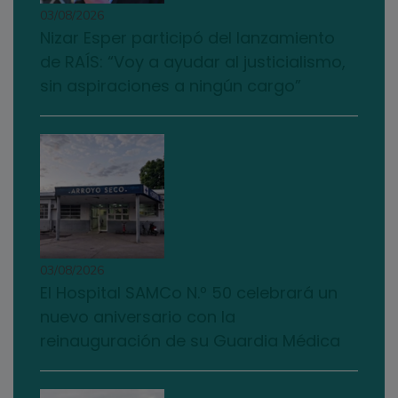
03/08/2026
Nizar Esper participó del lanzamiento
de RAÍS: “Voy a ayudar al justicialismo,
sin aspiraciones a ningún cargo”
03/08/2026
El Hospital SAMCo N.º 50 celebrará un
nuevo aniversario con la
reinauguración de su Guardia Médica