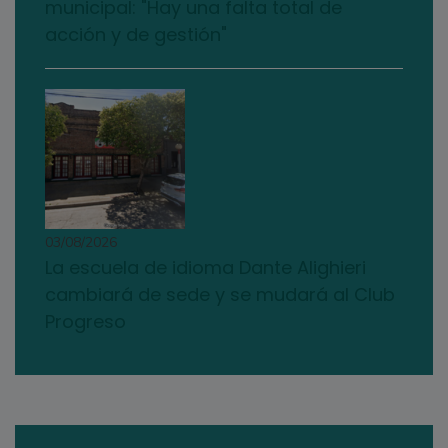
municipal: "Hay una falta total de
acción y de gestión"
03/08/2026
La escuela de idioma Dante Alighieri
cambiará de sede y se mudará al Club
Progreso