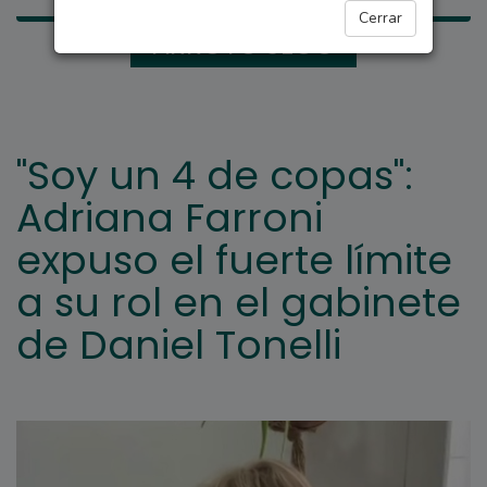
Cerrar
ARROYO SECO
"Soy un 4 de copas":
Adriana Farroni
expuso el fuerte límite
a su rol en el gabinete
de Daniel Tonelli