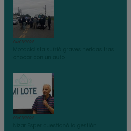
04/08/2026
Motociclista sufrió graves heridas tras
chocar con un auto
03/08/2026
Nizar Esper cuestionó la gestión