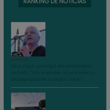
RANKING DE NOTICIAS
03/08/2026
Nizar Esper participó del lanzamiento
de RAÍS: “Voy a ayudar al justicialismo,
sin aspiraciones a ningún cargo”