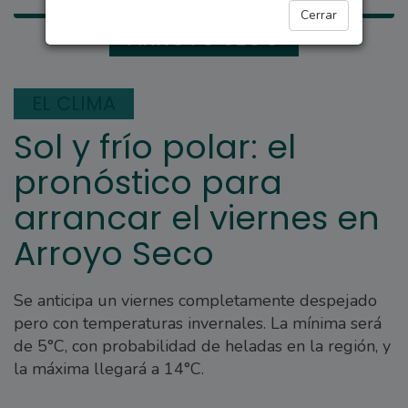
Cerrar
ARROYO SECO
EL CLIMA
Sol y frío polar: el
pronóstico para
arrancar el viernes en
Arroyo Seco
Se anticipa un viernes completamente despejado
pero con temperaturas invernales. La mínima será
de 5°C, con probabilidad de heladas en la región, y
la máxima llegará a 14°C.