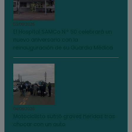
03/08/2026
El Hospital SAMCo N.º 50 celebrará un
nuevo aniversario con la
reinauguración de su Guardia Médica
04/08/2026
Motociclista sufrió graves heridas tras
chocar con un auto