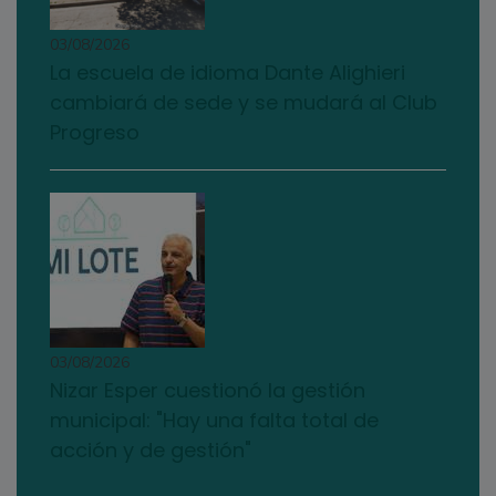
03/08/2026
La escuela de idioma Dante Alighieri
cambiará de sede y se mudará al Club
Progreso
03/08/2026
Nizar Esper cuestionó la gestión
municipal: "Hay una falta total de
acción y de gestión"