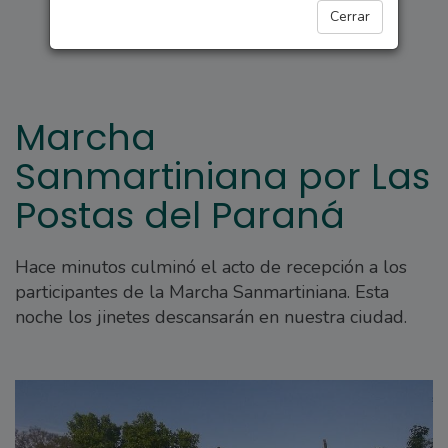
ARROYO SECO
Cerrar
Marcha
Sanmartiniana por Las
Postas del Paraná
Hace minutos culminó el acto de recepción a los
participantes de la Marcha Sanmartiniana. Esta
noche los jinetes descansarán en nuestra ciudad.