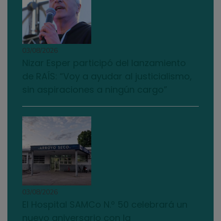
03/08/2026
Nizar Esper participó del lanzamiento
de RAÍS: “Voy a ayudar al justicialismo,
sin aspiraciones a ningún cargo”
03/08/2026
El Hospital SAMCo N.º 50 celebrará un
nuevo aniversario con la