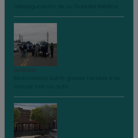
reinauguración de su Guardia Médica
04/08/2026
Motociclista sufrió graves heridas tras
chocar con un auto