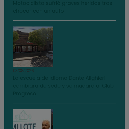
Motociclista sufrió graves heridas tras
chocar con un auto
03/08/2026
La escuela de idioma Dante Alighieri
cambiará de sede y se mudará al Club
Progreso