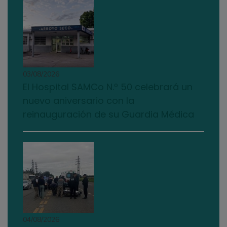
03/08/2026
El Hospital SAMCo N.º 50 celebrará un
nuevo aniversario con la
reinauguración de su Guardia Médica
04/08/2026