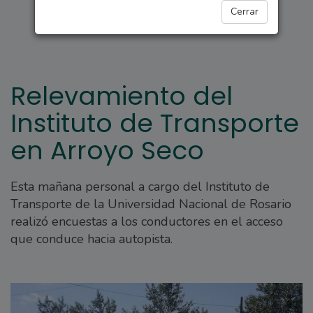
ARROYO SECO
Cerrar
Relevamiento del
Instituto de Transporte
en Arroyo Seco
Esta mañana personal a cargo del Instituto de
Transporte de la Universidad Nacional de Rosario
realizó encuestas a los conductores en el acceso
que conduce hacia autopista.