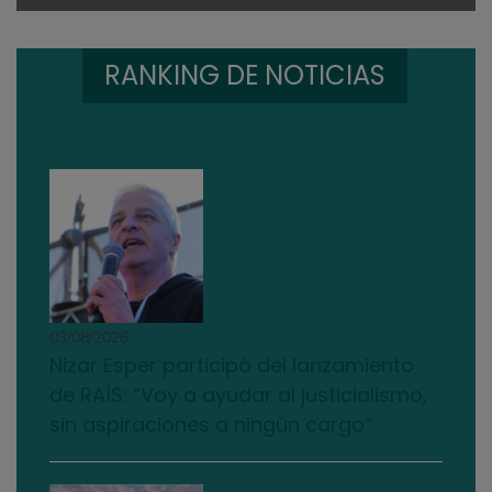
RANKING DE NOTICIAS
03/08/2026
Nizar Esper participó del lanzamiento
de RAÍS: “Voy a ayudar al justicialismo,
sin aspiraciones a ningún cargo”