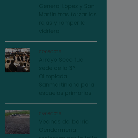
General López y San
Martín tras forzar las
rejas y romper la
vidriera
07/08/2026
Arroyo Seco fue
sede de la 3°
Olimpiada
Sanmartiniana para
escuelas primarias
05/08/2026
Vecinos del barrio
Gendarmería