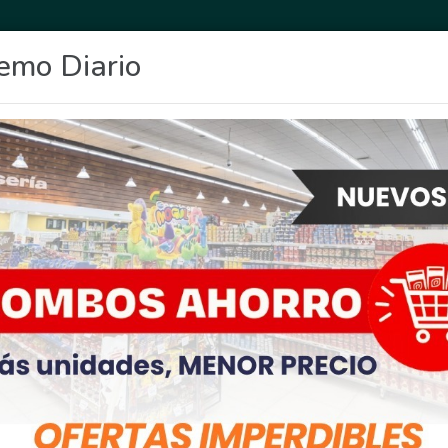
emo Diario
OCIO
DEPORTES
FIGHIERA
GENERAL LAGOS
POLICIALES
RE