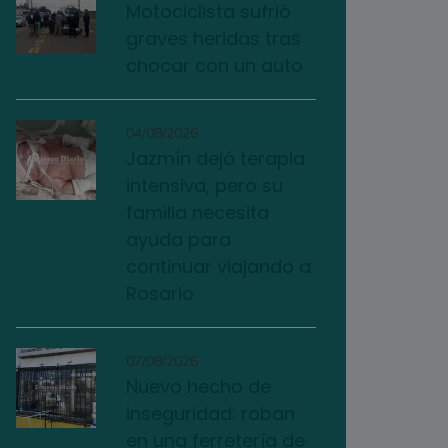
Motociclista sufrió
graves heridas tras
chocar con un auto
04/08/2026
Jazmín dejó terapia
intensiva, pero su
familia necesita
ayuda para
continuar viajando a
Rosario
07/08/2026
Nuevo hecho de
inseguridad: roban
en una ferretería de