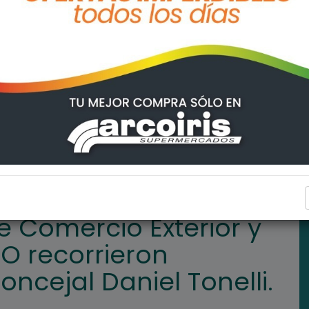
or y el Titutar del ENAPRO recorrieron Quickfood con el Concejal
ARROYO SECO
e Comercio Exterior y
RO recorrieron
ncejal Daniel Tonelli.