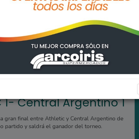
entino 1
ARROYO SECO
 1- Central Argentino 1
a gran final entre Athletic y Central Argentino de
o partido y saldrá el ganador del torneo.