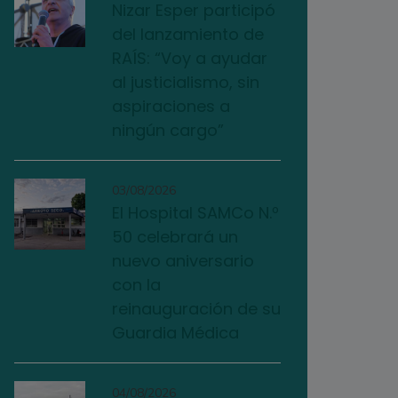
Nizar Esper participó
del lanzamiento de
RAÍS: “Voy a ayudar
al justicialismo, sin
aspiraciones a
ningún cargo”
03/08/2026
El Hospital SAMCo N.º
50 celebrará un
nuevo aniversario
con la
reinauguración de su
Guardia Médica
04/08/2026