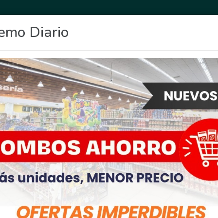
emo Diario
OCIO
DEPORTES
FIGHIERA
GENERAL LAGOS
POLICIALES
RE