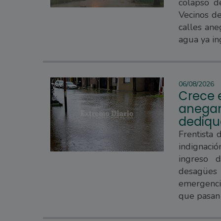
colapso d
Vecinos d
calles ane
agua ya in
06/08/2026
Crece e
anegam
dedique
Frentista 
indignaci
ingreso 
desagües 
emergencia
que pasan 