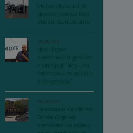
Motociclista sufrió
graves heridas tras
chocar con un auto
03/08/2026
Nizar Esper
cuestionó la gestión
municipal: "Hay una
falta total de acción
y de gestión"
03/08/2026
La escuela de idioma
Dante Alighieri
cambiará de sede y