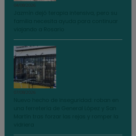
04/08/2026
Jazmín dejó terapia intensiva, pero su
familia necesita ayuda para continuar
viajando a Rosario
07/08/2026
Nuevo hecho de inseguridad: roban en
una ferretería de General López y San
Martín tras forzar las rejas y romper la
vidriera