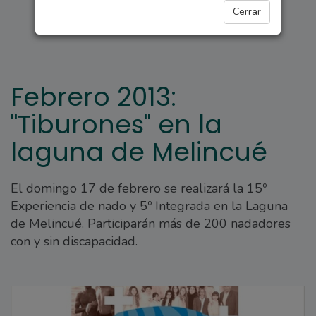
ARROYO SECO
Cerrar
Febrero 2013:
"Tiburones" en la
laguna de Melincué
El domingo 17 de febrero se realizará la 15º
Experiencia de nado y 5º Integrada en la Laguna
de Melincué. Participarán más de 200 nadadores
con y sin discapacidad.