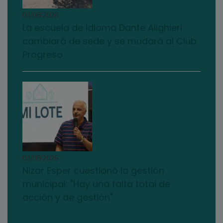
03/08/2026
La escuela de idioma Dante Alighieri
cambiará de sede y se mudará al Club
Progreso
03/08/2026
Nizar Esper cuestionó la gestión
municipal: "Hay una falta total de
acción y de gestión"