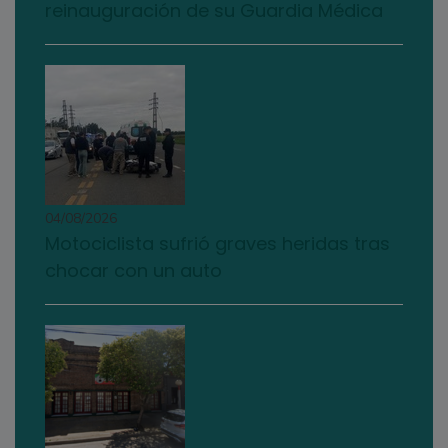
reinauguración de su Guardia Médica
04/08/2026
Motociclista sufrió graves heridas tras
chocar con un auto