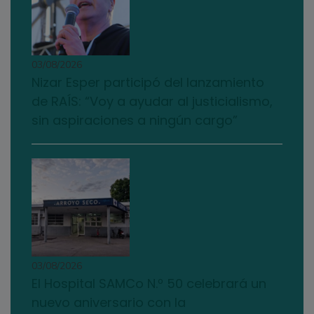
03/08/2026
Nizar Esper participó del lanzamiento
de RAÍS: “Voy a ayudar al justicialismo,
sin aspiraciones a ningún cargo”
03/08/2026
El Hospital SAMCo N.º 50 celebrará un
nuevo aniversario con la