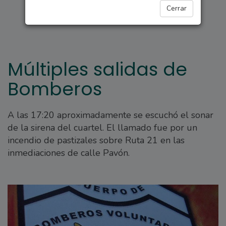
ARROYO SECO
Cerrar
Múltiples salidas de
Bomberos
A las 17:20 aproximadamente se escuchó el sonar
de la sirena del cuartel. El llamado fue por un
incendio de pastizales sobre Ruta 21 en las
inmediaciones de calle Pavón.