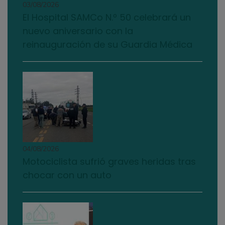
03/08/2026
El Hospital SAMCo N.º 50 celebrará un
nuevo aniversario con la
reinauguración de su Guardia Médica
04/08/2026
Motociclista sufrió graves heridas tras
chocar con un auto