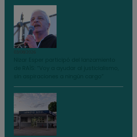
03/08/2026
Nizar Esper participó del lanzamiento
de RAÍS: “Voy a ayudar al justicialismo,
sin aspiraciones a ningún cargo”