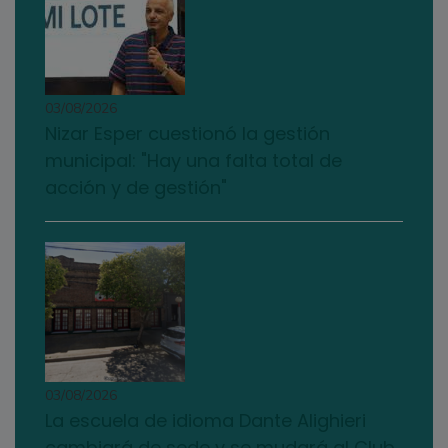
03/08/2026
Nizar Esper cuestionó la gestión
municipal: "Hay una falta total de
acción y de gestión"
03/08/2026
La escuela de idioma Dante Alighieri
cambiará de sede y se mudará al Club