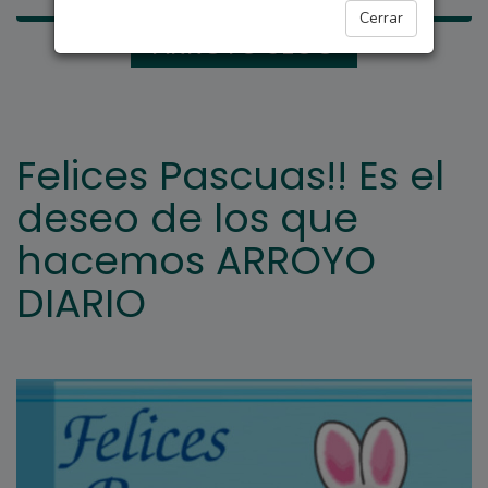
Cerrar
ARROYO SECO
Felices Pascuas!! Es el
deseo de los que
hacemos ARROYO
DIARIO