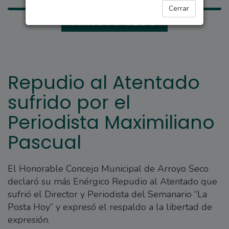
Cerrar
ARROYO SECO
Repudio al Atentado
sufrido por el
Periodista Maximiliano
Pascual
El Honorable Concejo Municipal de Arroyo Seco
declaró su más Enérgico Repudio al Atentado que
sufrió el Director y Periodista del Semanario “La
Posta Hoy” y expresó el respaldo a la libertad de
expresión.