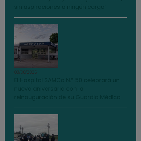
sin aspiraciones a ningún cargo”
03/08/2026
El Hospital SAMCo N.º 50 celebrará un
nuevo aniversario con la
reinauguración de su Guardia Médica