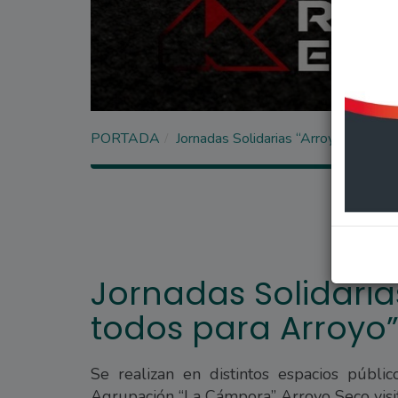
PORTADA
Jornadas Solidarias “Arroyo para to
Jornadas Solidaria
todos para Arroyo
Se realizan en distintos espacios públi
Agrupación “La Cámpora” Arroyo Seco visita