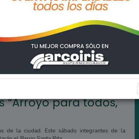
dos, todos para Arroyo”
ARROYO SECO
s “Arroyo para todos,
”
cos de la ciudad. Este sábado integrantes de la
rán el Barrio Santa Rita.