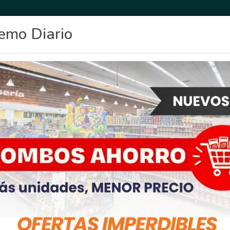
emo Diario
OCIO
DEPORTES
FIGHIERA
GENERAL LAGOS
POLICIALES
RE