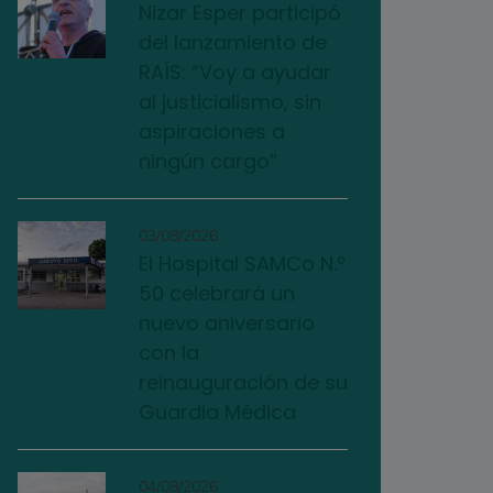
Nizar Esper participó
del lanzamiento de
RAÍS: “Voy a ayudar
al justicialismo, sin
aspiraciones a
ningún cargo”
03/08/2026
El Hospital SAMCo N.º
50 celebrará un
nuevo aniversario
con la
reinauguración de su
Guardia Médica
04/08/2026