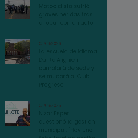
Motociclista sufrió
graves heridas tras
chocar con un auto
03/08/2026
La escuela de idioma
Dante Alighieri
cambiará de sede y
se mudará al Club
Progreso
03/08/2026
Nizar Esper
cuestionó la gestión
municipal: "Hay una