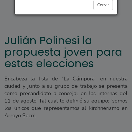
ARROYO SECO
Cerrar
Julián Polinesi la
propuesta joven para
estas elecciones
Encabeza la lista de “La Cámpora” en nuestra
ciudad y junto a su grupo de trabajo se presenta
como precandidato a concejal en las internas del
11 de agosto. Tal cual lo definió su equipo: “somos
los únicos que representamos al kirchnerismo en
Arroyo Seco”.