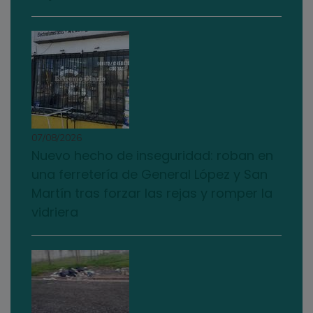
07/08/2026
Nuevo hecho de inseguridad: roban en
una ferretería de General López y San
Martín tras forzar las rejas y romper la
vidriera