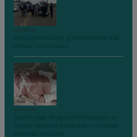
04/08/2026
Motociclista sufrió graves heridas tras
chocar con un auto
04/08/2026
Jazmín dejó terapia intensiva, pero su
familia necesita ayuda para continuar
viajando a Rosario