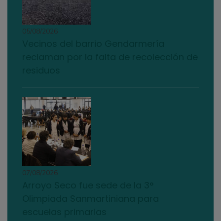
05/08/2026
Vecinos del barrio Gendarmería
reclaman por la falta de recolección de
residuos
07/08/2026
Arroyo Seco fue sede de la 3°
Olimpiada Sanmartiniana para
escuelas primarias