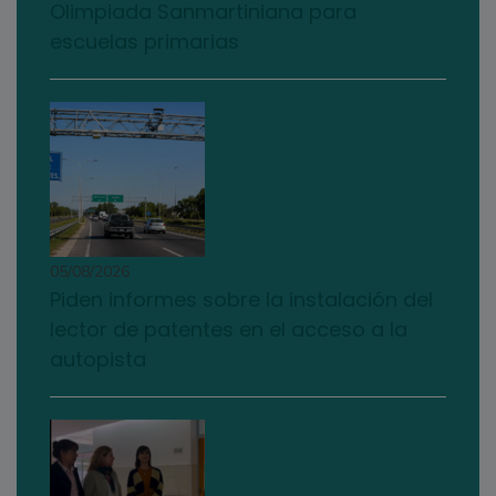
Olimpiada Sanmartiniana para
escuelas primarias
05/08/2026
Piden informes sobre la instalación del
lector de patentes en el acceso a la
autopista