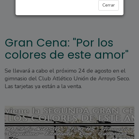
ARROYO SECO
Cerrar
Gran Cena: "Por los
colores de este amor"
Se llevará a cabo el próximo 24 de agosto en el
gimnasio del Club Atlético Unión de Arroyo Seco.
Las tarjetas ya están a la venta.