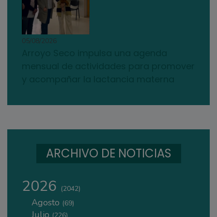
05/08/2026
Arroyo Seco impulsa una agenda
mensual de actividades para promover
y acompañar la lactancia materna
ARCHIVO DE NOTICIAS
2026
(2042)
Agosto
(69)
Julio
(226)