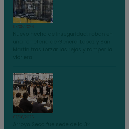
07/08/2026
Nuevo hecho de inseguridad: roban en
una ferretería de General López y San
Martín tras forzar las rejas y romper la
vidriera
07/08/2026
Arroyo Seco fue sede de la 3°