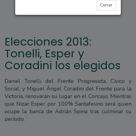
ARROYO SECO
Cerrar
Elecciones 2013:
Tonelli, Esper y
Coradini los elegidos
Daniel Tonelli del Frente Progresista, Cívico y
Social; y Miguel Ángel Coradini del Frente para la
Victoria, renovarán su lugar en el Concejo. Mientras
que Nizar Esper por 100% Santafesino será quien
ocupe la banca de Adrián Spina tras culminar su
período.