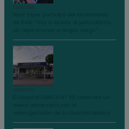
03/08/2026
Nizar Esper participó del lanzamiento
de RAÍS: “Voy a ayudar al justicialismo,
sin aspiraciones a ningún cargo”
03/08/2026
El Hospital SAMCo N.º 50 celebrará un
nuevo aniversario con la
reinauguración de su Guardia Médica