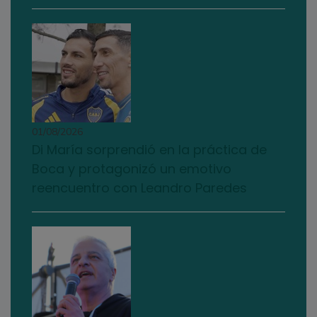
01/08/2026
Di María sorprendió en la práctica de
Boca y protagonizó un emotivo
reencuentro con Leandro Paredes