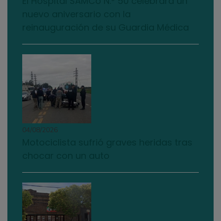
El Hospital SAMCo N.º 50 celebrará un
nuevo aniversario con la
reinauguración de su Guardia Médica
04/08/2026
Motociclista sufrió graves heridas tras
chocar con un auto