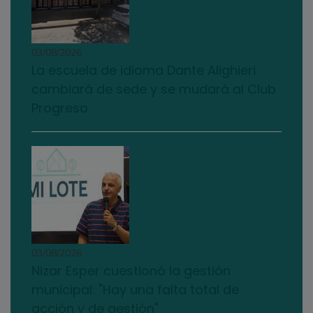
03/08/2026
La escuela de idioma Dante Alighieri
cambiará de sede y se mudará al Club
Progreso
03/08/2026
Nizar Esper cuestionó la gestión
municipal: "Hay una falta total de
acción y de gestión"