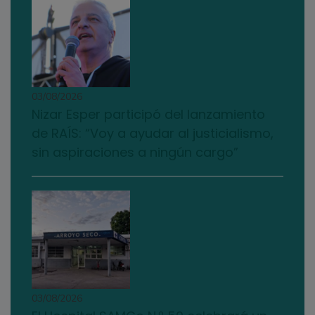
03/08/2026
Nizar Esper participó del lanzamiento
de RAÍS: “Voy a ayudar al justicialismo,
sin aspiraciones a ningún cargo”
03/08/2026