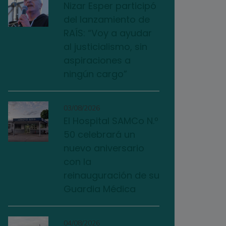
Nizar Esper participó
del lanzamiento de
RAÍS: “Voy a ayudar
al justicialismo, sin
aspiraciones a
ningún cargo”
03/08/2026
El Hospital SAMCo N.º
50 celebrará un
nuevo aniversario
con la
reinauguración de su
Guardia Médica
04/08/2026