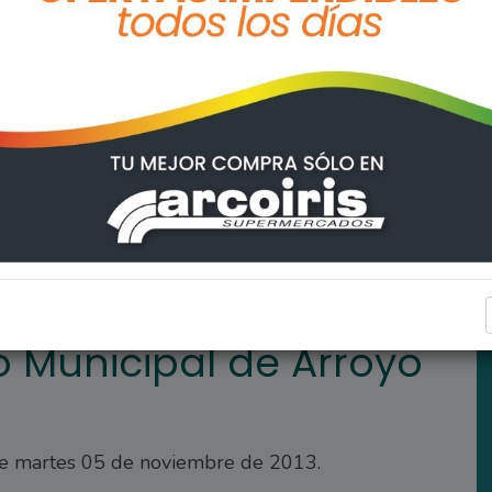
royo Seco
ARROYO SECO
 Municipal de Arroyo
ste martes 05 de noviembre de 2013.