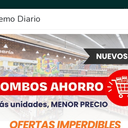
Vi
emo Diario
OCIO
DEPORTES
FIGHIERA
GENERAL LAGOS
POLICIALES
RE