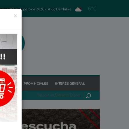
6°C
ernes, 07 de Agosto de 2026 -
Algo De Nubes
×
GIONALES
PROVINCIALES
INTERÉS GENERAL