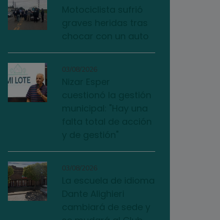
Motociclista sufrió
graves heridas tras
chocar con un auto
03/08/2026
Nizar Esper
cuestionó la gestión
municipal: "Hay una
falta total de acción
y de gestión"
03/08/2026
La escuela de idioma
Dante Alighieri
cambiará de sede y