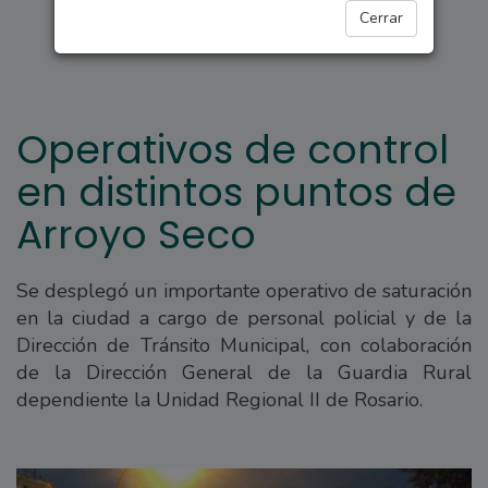
ARROYO SECO
Cerrar
Operativos de control
en distintos puntos de
Arroyo Seco
Se desplegó un importante operativo de saturación
en la ciudad a cargo de personal policial y de la
Dirección de Tránsito Municipal, con colaboración
de la Dirección General de la Guardia Rural
dependiente la Unidad Regional II de Rosario.