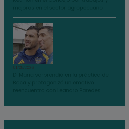
mejoras en el sector agropecuario
01/08/2026
Di María sorprendió en la práctica de
Boca y protagonizó un emotivo
reencuentro con Leandro Paredes