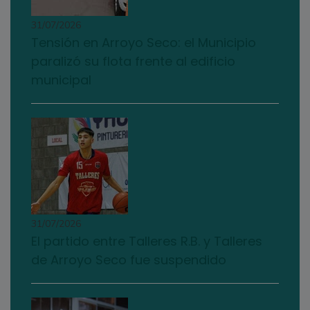
31/07/2026
Tensión en Arroyo Seco: el Municipio
paralizó su flota frente al edificio
municipal
31/07/2026
El partido entre Talleres R.B. y Talleres
de Arroyo Seco fue suspendido