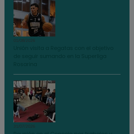
01/08/2026
Unión visita a Regatas con el objetivo
de seguir sumando en la Superliga
Rosarina
31/07/2026
Reunión en el Concejo por trabajos y